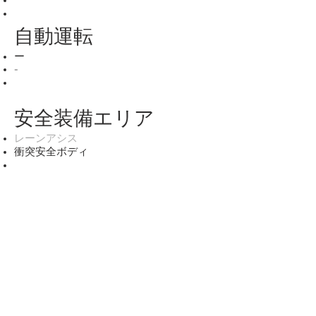
自動運転
ー
-
安全装備エリア
​レーンアシス
衝突安全ボディ
保証・アフターサービ
ス
保証 保証無
走行距離 －
内容 －