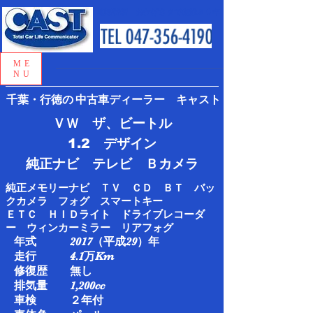
地域密着 おかげさまで創業５０年
ME
NU
千葉・行徳の
中古車ディーラー キャスト
ＶＷ ザ、ビートル
1.2 デザイン
​純正ナビ テレビ Ｂカメラ
純正メモリーナビ ＴＶ ＣＤ ＢＴ バッ
クカメラ フォグ スマートキー
ＥＴＣ
ＨＩＤライト ドライブレコーダ
ー ウィンカーミラー リアフォグ
年式 2017（平成29）年
走行 4.1万Km​
修復歴 無し
排気量 1,200cc
車検 ２年付