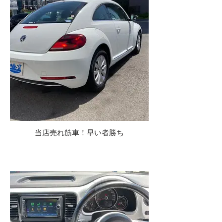
当店売れ筋車！早い者勝ち