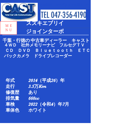
地域密着 おかげさまで創業５０年
スズキエブリイ
ME
NU
ジョインターボ
千葉・行徳の
中古車ディーラー キャスト
４ＷＤ 社外メモリーナビ フルセグＴＶ
ＣＤ ＤＶＤ Ｂｌｕｅｔｏｏｔｈ ＥＴＣ
バックカメラ ドライブレコーダー
年式 2014（平成26）年
走行 3.5万Km​
修復歴 あり
排気量 660cc
車検 2022（令和4）年7月​
車体色 ホワイト