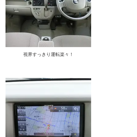
視界すっきり運転楽々！