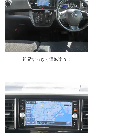
視界すっきり運転楽々！