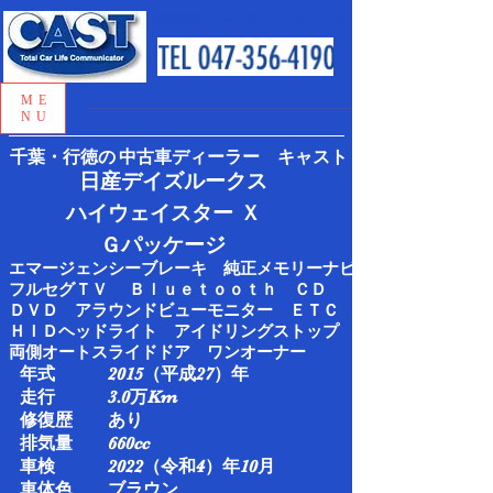
地域密着 おかげさまで創業５０年
ME
NU
千葉・行徳の
中古車ディーラー キャスト
日産デイズルークス
ハイウェイスター Ｘ
Ｇパッケージ
エマージェンシーブレーキ 純正メモリーナビ
フルセグＴＶ Ｂｌｕｅｔｏｏｔｈ ＣＤ
ＤＶＤ アラウンドビューモニター ＥＴＣ
ＨＩＤヘッドライト アイドリングストップ
両側オートスライドドア ワンオーナー
年式 2015（平成27）年
走行 3.0万Km​
修復歴 あり
排気量 660cc
車検 2022（令和4）年10月​​
車体色 ブラウン