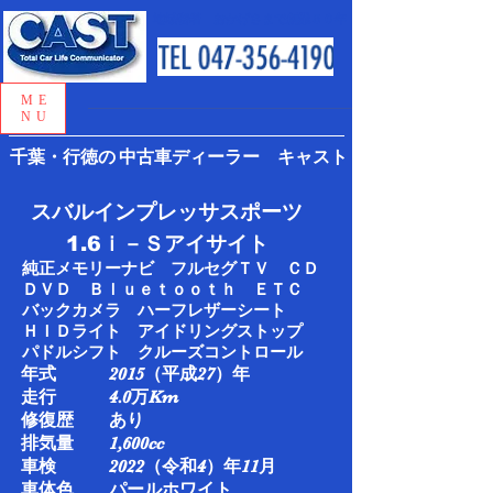
地域密着 おかげさまで創業５０年
ME
NU
千葉・行徳の
中古車ディーラー キャスト
スバルインプレッサスポーツ
1.6ｉ－Ｓアイサイト
純正メモリーナビ フルセグＴＶ ＣＤ
ＤＶＤ Ｂｌｕｅｔｏｏｔｈ ＥＴＣ
バックカメラ ハーフレザーシート
ＨＩＤライト アイドリングストップ
パドルシフト クルーズコントロール
年式 2015（平成27）年
走行 4.0万Km​
修復歴 あり
排気量 1,600cc
車検 2022（令和4）年11月​
車体色 パールホワイト