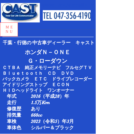
地域密着 おかげさまで創業５０年
ME
NU
千葉・行徳の
中古車ディーラー キャスト
ホンダＮ－ＯＮＥ
Ｇ・ローダウン
ＣＴＢＡ 純正メモリーナビ フルセグＴＶ
Ｂｌｕｅｔｏｏｔｈ ＣＤ ＤＶＤ
バックカメラ ＥＴＣ ドライブレコーダー
アイドリングストップ ＥＣＯＮ
ＨＩＤヘッドライト ワンオーナー
年式 2016（平成28）年
走行 1.5万Km​
修復歴 あり
排気量 660cc
車検 2023（令和5）年3月​
車体色 シルバー＆ブラック