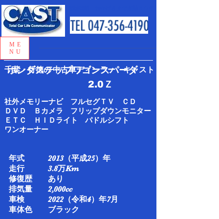
地域密着 おかげさまで創業５０年
ME
NU
千葉・行徳の
ホンダステップワゴンスパーダ
中古車ディーラー キャスト
​2.0Ｚ
社外メモリーナビ フルセグＴＶ ＣＤ
ＤＶＤ Ｂカメラ フリップダウンモニター
ＥＴＣ ＨＩＤライト パドルシフト
ワンオーナー
年式 2013（平成25）年
走行 3.8万Km​
修復歴 あり
排気量 2,000cc
車検 2022（令和4）年7月​
車体色 ブラック