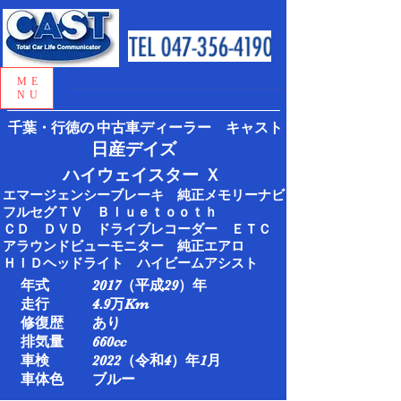
地域密着 おかげさまで創業５０年
ME
NU
千葉・行徳の
中古車ディーラー キャスト
日産デイズ
​ハイウェイスター Ｘ
エマージェンシーブレーキ 純正メモリーナビ
フルセグＴＶ Ｂｌｕｅｔｏｏｔｈ
ＣＤ ＤＶＤ ドライブレコーダー ＥＴＣ
アラウンドビューモニター 純正エアロ
ＨＩＤヘッドライト ハイビームアシスト
年式 2017（平成29）年
走行 4.9万Km​
修復歴 あり
排気量 660cc
車検 2022（令和4）年1月​
車体色 ブルー