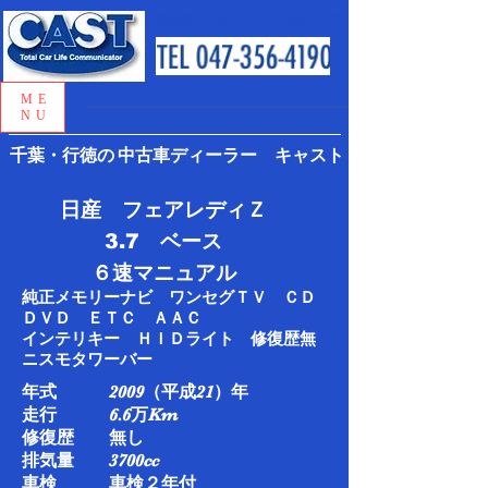
地域密着 おかげさまで創業５０年
ME
NU
千葉・行徳の
中古車ディーラー キャスト
日産 フェアレディＺ
3.7 ベース
​６速マニュアル​
純正メモリーナビ ワンセグＴＶ ＣＤ
ＤＶＤ ＥＴＣ ＡＡＣ
インテリキー ＨＩＤライト 修復歴無
ニスモタワーバー
年式 2009（平成21）年
走行 6.6万Km​
修復歴 無し
排気量 3700cc
車検 車検２年付