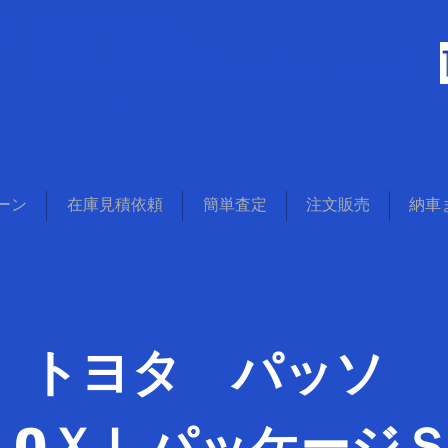
着 おかげさまで創業５０年
葉・行徳の
中古車ディーラー キャス
ト
ーン
在庫見積依頼
簡単査定
注文販売
納車
トヨタ パッソ
​1.0ＸＬパッケージ