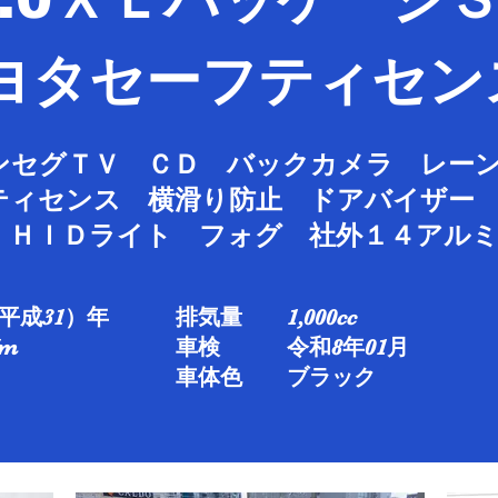
トヨタセーフティセン
ンセグＴＶ ＣＤ バックカメラ レー
ティセンス 横滑り防止 ドアバイザー
ー ＨＩＤライト フォグ 社外１４ア
平成31）年
排気量 1,000cc
​
車検 令和8年01月
車体色 ブラック