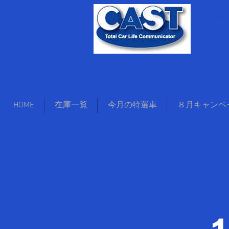
地域密
千
中古車販売
HOME
在庫一覧
今月の特選車
８月キャンペ