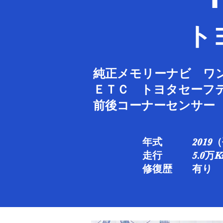
​
純正メモリーナビ ワ
ＥＴＣ トヨタセーフ
​前後コーナーセンサ
年式 2019（
走行 5.0万Km
修復歴 有り