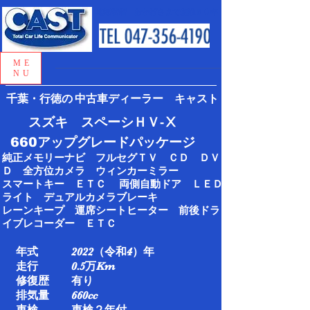
地域密着 おかげさまで創業５０年
ME
NU
千葉・行徳の
中古車ディーラー キャスト
スズキ スペーシＨＶ‐Ⅹ
​660アップグレードパッケージ
純正メモリーナビ フルセグＴＶ ＣＤ ＤＶ
Ｄ 全方位カメラ ウィンカーミラー
スマートキー ＥＴＣ 両側自動ドア ＬＥＤ
ライト デュアルカメラブレーキ
レーンキープ 運席シートヒーター 前後ドラ
イブレコーダー ＥＴＣ
年式 2022（令和4）年
走行 0.5万Km​
修復歴 有り
排気量 660cc