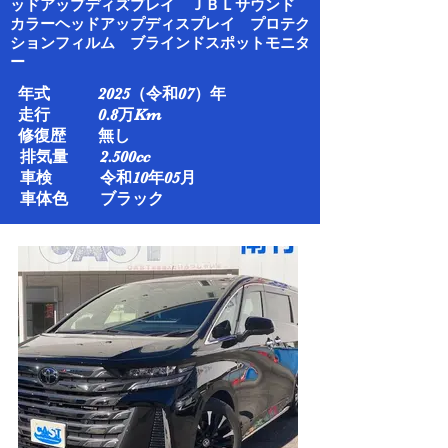
ッドアップディズプレイ ＪＢＬサウンド
​カラーヘッドアップディスプレイ プロテク
ションフィルム ブラインドスポットモニタ
ー
年式 2025（令和07）年
走行 0.8万Km​
修復歴 無し
排気量 2.500cc
車検 令和10年05月​
車体色 ブラック