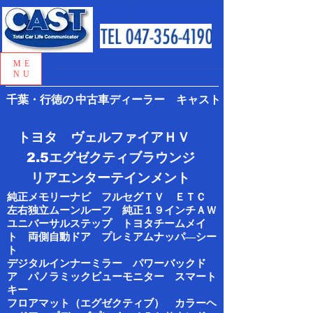
地域密着 おかげさまで創業５０年
ME
NU
千葉・行徳の
中古車ディーラー キャスト
トヨタ ヴェルファイアＨＶ
2.5エグゼクティブラウンジ
​リアエンターテインメント
純正メモリーナビ フルセグＴＶ ＥＴＣ
左右独立ムーンルーフ 純正１９インチＡＷ
ユニバーサルステップ トヨタチームメイ
ト 両側自動ドア プレミアムナッパ―シー
ト
デジタルインナーミラー パワーバックド
ア パノラミックビューモニター スマート
キー
フロアマット（エグゼクティブ） カラーヘ