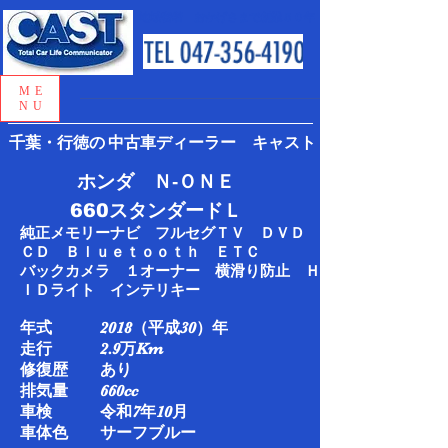
地域密着 おかげさまで創業５０年
ME
NU
千葉・行徳の
中古車ディーラー キャスト
ホンダ Ｎ‐ＯＮＥ
660スタンダードＬ
純正メモリーナビ フルセグＴＶ ＤＶＤ
ＣＤ Ｂｌｕｅｔｏｏｔｈ ＥＴＣ
バックカメラ １オーナー 横滑り防止 Ｈ
ＩＤライト インテリキー
年式 2018（平成30）年
走行 2.9万Km​
修復歴 あり
排気量 660cc
車検 令和7年10月
車体色 サーフブルー