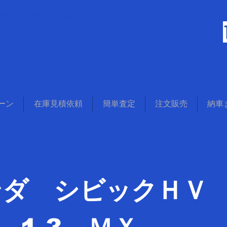
着 おかげさまで創業５０年
葉・行徳の
中古車ディーラー キャス
ト
ーン
在庫見積依頼
簡単査定
注文販売
納車
ンダ シビックＨＶ