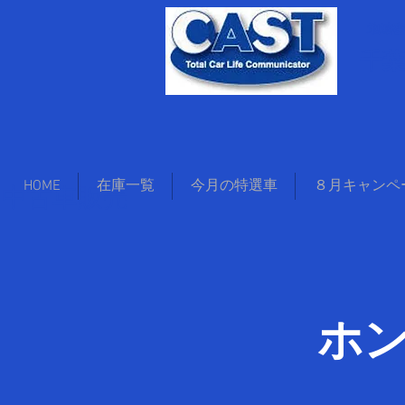
地域密
千
中古車販売
HOME
在庫一覧
今月の特選車
８月キャンペ
ホ