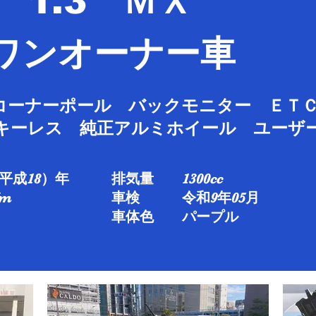
1.3 ＭＸ
​ワンオーナー車
コーナーポール バックモニター ＥＴ
キーレス 純正アルミホイール ユー
平成18）年
排気量 1300cc
​
車検 令和9年05月
車体色 パープル