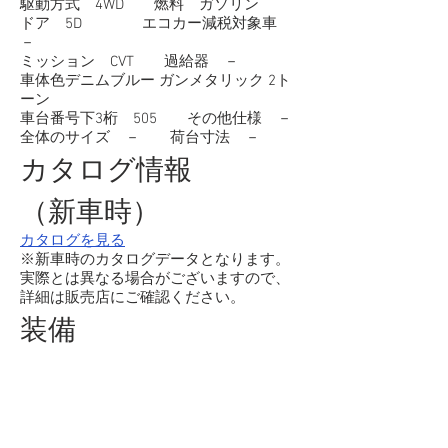
駆動方式 4WD 燃料 ガソリン
ドア 5D エコカー減税対象車
－
ミッション CVT 過給器 －
車体色デニムブルー ガンメタリック 2ト
ーン
車台番号下3桁 505 その他仕様 －
全体のサイズ － 荷台寸法 －
カタログ情報
（新車時）
カタログを見る
※新車時のカタログデータとなります。
実際とは異なる場合がございますので、
詳細は販売店にご確認ください。
装備
エアバッグ：運転席/助手席
ＡＢＳ
エアコン