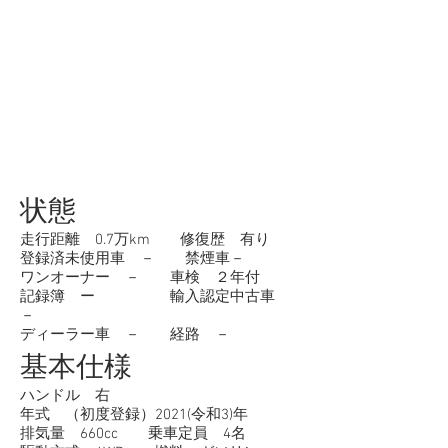
状態
走行距離 0.7万km 修復歴 有り
登録済未使用車 － 禁煙車－
ワンオーナー － 車検 ２年付
記録簿 ー 輸入認定中古車
－
ディーラー車 － 経路 －
基本仕様
ハンドル 右
年式 （初度登録）2021(令和3)年
排気量 660cc 乗車定員 4名