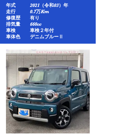
年式 2021（令和03）年
走行 0.7万Km​
修復歴 有り
排気量 660cc
車検 車検２年付
車体色 デニムブルーⅡ