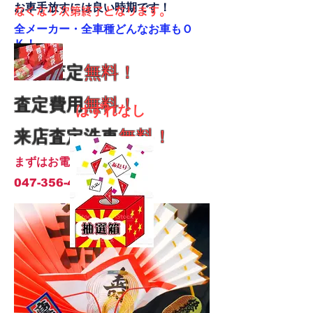
​お車手放すには良い時期です！
なくなり次第終了となります。
全メーカー・全車種どんなお車もＯ
Ｋ！
出張査定
無料！
査定費用
無料！
はずれなし
来店査定洗車
無料！
まずはお電話を！
047-356-4190