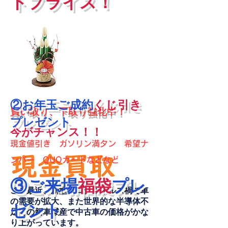
トプライス！
②お年玉ご成約
くじ引き
買い取り、下取り強化中！
プレゼント
今がチャンス！！
現金値引き ガソリン満タン 希望ナ
ンバー QUOカードなどなど
③ご来場
福袋
プレ
ここ最近、新型コロナウイルス禍で車
の需要が拡大、また世界的な半導体不
ゼント
足での新車減産で中古車の価格がかな
り上がっています。