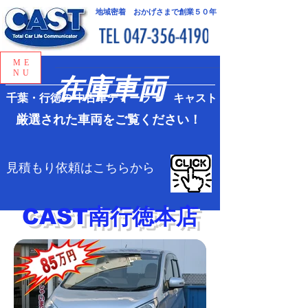
地域密着 おかげさまで創業５０年
ME
​在庫車両
NU
千葉・行徳の
中古車ディーラー キャスト
厳選された車両をご覧ください！
見積もり依頼はこちらから
CAST南行徳本店