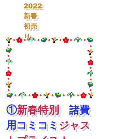
2022
新春
初売
り
①
新春特別
諸費
用コ
ミコミ
ジャス