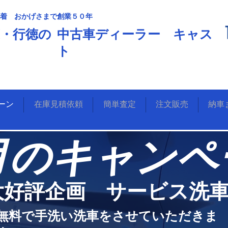
着 おかげさまで創業５０年
葉・行徳の
中古車ディーラー キャス
ト
ーン
在庫見積依頼
簡単査定
注文販売
納車
８月のキャンペ
大好評企画 サービス洗
無料で手洗い洗車をさせていただきま