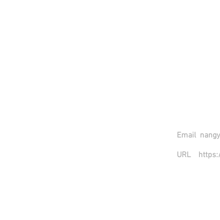
Email
nangy
URL
https