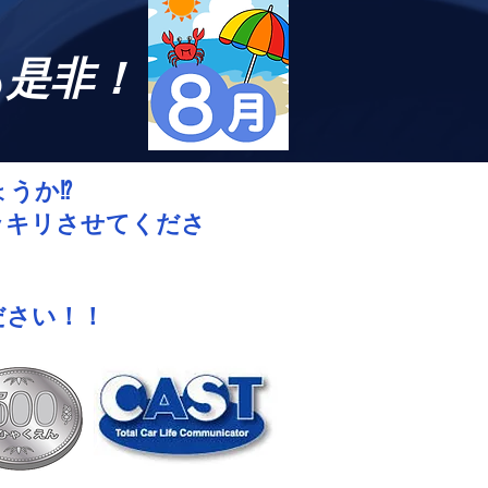
も是非！
うか⁉
ッキリさせてくださ
ださい！！