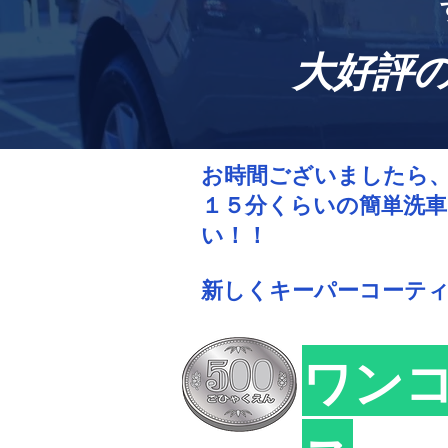
​大好評
お時間ございましたら、
１５分くらいの簡単洗車
い！！
​新しくキーパーコーテ
ワン