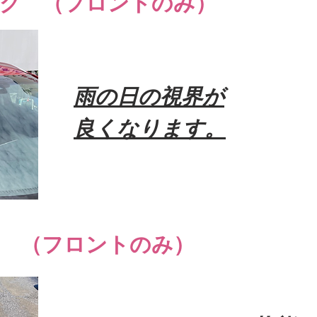
ング （フロントのみ）
雨の日の視界が
良くなります。
き （フロントのみ）