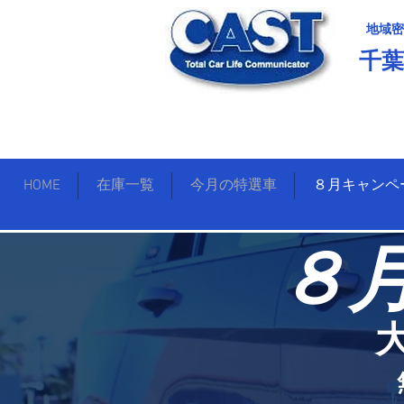
地域密
千
中古車販売
HOME
在庫一覧
今月の特選車
８月キャンペ
​