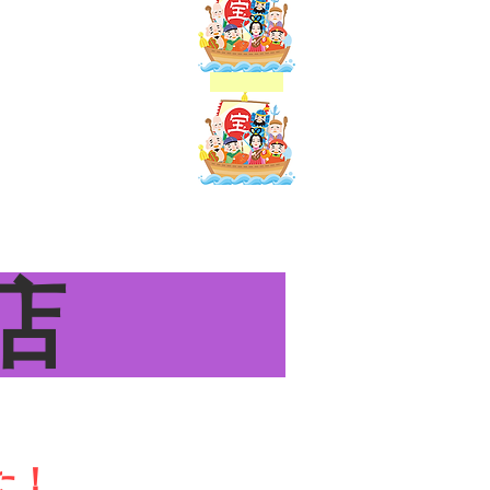
行徳店
た！